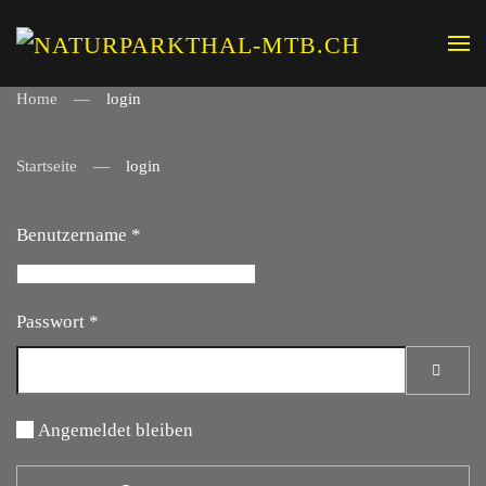
Zum Hauptinhalt springen
Home
login
Startseite
login
Benutzername
*
Passwort
*
PAS
Angemeldet bleiben